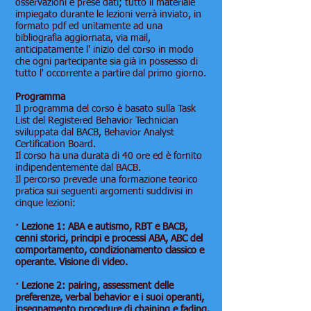
osservazioni e prese dati; tutto il materiale
impiegato durante le lezioni verrà inviato, in
formato pdf ed unitamente ad una
bibliografia aggiornata, via mail,
anticipatamente l' inizio del corso in modo
che ogni partecipante sia già in possesso di
tutto l' occorrente a partire dal primo giorno.
Programma
Il programma del corso è basato sulla Task
List del Registered Behavior Technician
sviluppata dal BACB, Behavior Analyst
Certification Board.
Il corso ha una durata di 40 ore ed è fornito
indipendentemente dal BACB.
Il percorso prevede una formazione teorico
pratica sui seguenti argomenti suddivisi in
cinque lezioni:
· Lezione 1: ABA e autismo, RBT e BACB,
cenni storici, principi e processi ABA, ABC del
comportamento, condizionamento classico e
operante. Visione di video.
· Lezione 2: pairing, assessment delle
preferenze, verbal behavior e i suoi operanti,
insegnamento procedure di chaining e fading.